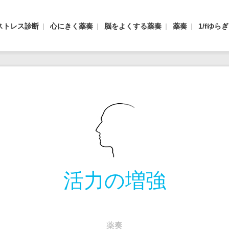
ストレス診断
心にきく薬奏
脳をよくする薬奏
薬奏
1/fゆら
活力の増強
薬奏