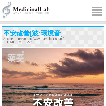
不安改善[波:環境音]
Anxiety Improvement[Wave: ambient sound]
/ TOTAL TIME 55'54"