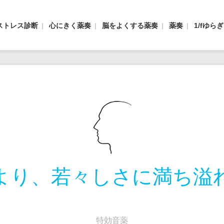
ストレス診断
心にきく薬奏
脳をよくする薬奏
薬奏
1/fゆら
より、若々しさに満ち溢
特効音薬